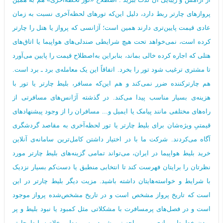
پروازهای چارتر ربط دارد، دلیل این‌که تورهای لحظه‌آخری نسبت به زمان
عادی قیمت پایین‌تری دارند همین است؛ آژانسی که پرواز یا هتل را چارتر
کرده است، نمی‌خواهد تحت هیچ شرایطی صندلی‌های هواپیما یا اتاق‌های
هتلی که اجاره کرده خالی بماند، بنابراین به‌اصطلاح قیمت را پایین می‌آورد
تا مشتری ترغیب شود تور را بخرد. اتفاقاً این یک معامله‌ی برد ـ برد است.
هم چارترکننده ضرر نمی‌کند و هم این‌که مسافر، بلیط چارتر یا تور با
هزینه‌ی بسیار مناسب پیدا می‌کند. در گذشته آژانس‌های مسافرتی از
راه‌های مختلفی مانند پیامک یا ایمیل و... مسافران را از وجود پیشنهادهای
قیمتیِ ویژه‌شان برای بلیط چارتر یا تور لحظه‌آخری به مقاصد گردشگری
آگاه می‌کردند. شرکت ما با در اختیار داشتن کامل‌ترین سامانه‌ی آنلاین
خرید بلیط هواپیما در ایران، می‌تواند تمامی گزینه‌های بلیط چارتر مورد
نظرتان را برایتان فهرست کند تا انتخابی منطبق یا دست‌کم بسیار نزدیک
با شرایط و خواسته‌هایتان داشته باشید. مزیت دیگر بلیط چارتر در این
است که تاریخ پرواز مشخص است و در تاریخ مشخص‌شده پرواز موجود
است و در فصل‌های پرمسافرت با مشکلاتی مثل کمبود یا نبود بلیط و پر
بودن خطوط پروازی و... مواجه نمی‌شوید. پس به‌طور خلاصه بلیط چارتر