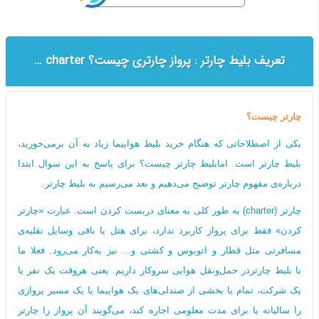
تعریف بلیط چارتر : پرواز چارتری چیست؟ Full charter | seat charter
چارتر چیست؟
یکی از اصطلاحاتی که هنگام خرید بلیط هواپیما زیاد به آن برمی‌خورید،
بلیط چارتر است. امابلیط چارتر چیست؟ برای پاسخ به این سوال ابتدا
درباره‌ی مفهوم چارتر توضیح می‌دهیم و بعد می‌رسیم به بلیط چارتر.
چارتر (charter) به طور کلی به معنای دربست کردن است. عبارت «چارتر
کردن» فقط برای پرواز کاربرد ندارد، برای هتل یا باقی وسایل نقلیه‌ی
مسافرتی مثل قطار و اتوبوس و کشتی و... نیز به‌کار می‌رود. فعلا ما
با بلیط چارتردر حمل‌ونقل هوایی سروکار داریم. یعنی هروقت یک نفر یا
یک شرکت، تمام یا بخشی از صندلی‌های یک هواپیما یا یک مسیر پروازی
را سالیانه یا برای مدت معلومی اجاره کند، می‌گویند آن پرواز را چارتر