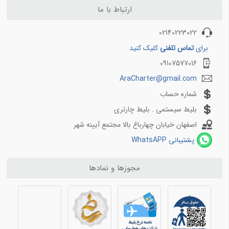
بلیط هواپیما کیش به اهواز
ارتباط با ما
بلیط هواپیما کیش به بندرعباس
02140223022
برای
تماس تلفنی
کلیک کنید
مسیرهای منتخب بلیط هواپیما و چارتر 4
09107577016
بلیط هواپیما اهواز به تهران
AraCharter@gmail.com
بلیط هواپیما اهواز به مشهد
شماره حساب
بلیط هواپیما اصفهان به تهران
بلیط هواپیما اصفهان به مشهد
بلیط سیستمی . بلیط چارتری
بلیط هواپیما شیراز به تهران
اصفهان خیابان چهارباغ بالا مجتمع آیینه شهر
بلیط هواپیما شیراز به مشهد
پشتیبانی WhatsAPP
مجوزها و نمادها