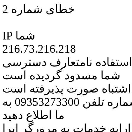
خطای شماره 2
IP شما
216.73.216.218
 استفاده نامتعارف دسترسی
شما مسدود گردیده است
ه اشتباه صورت پذیرفته است
مراتب این مسئله را از طریق شماره تلفن 09353273300 به
ما اطلاع دهید
رایه خدمات به مرورگر اپرا