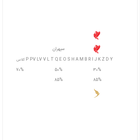
60%
50%
استعلام از ایرلاین
سپهران
سپهران
P PV LV V L T Q E O S H A M B R I J K Z D Y
کلاس
70%
50%
30%
85%
85%
85%
وارش
L LW LV LU LS LR LQ LN LM LK LE LD LB LY LI LP LT LF LG LH LZ
LO D WI
بدون جریمه
30%
50%