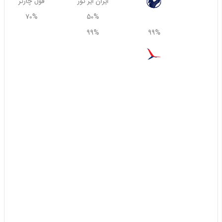
ایران ایر تور
فول چارتر
70%
50%
99%
99%
99%
پارس
همه
55%
30%
75%
65%
یزد ایر
GB T R Q O N A Z Y X W V U S M L K H E B G D I P F
60%
40%
30%
75%