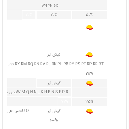
WN YN BO
70%
70%
50%
کیش ایر
C CP
کلاس های
60%
30%
کیش ایر
RX RM RQ RN RV RL RK RH RB RY RS RF RP RR RT
کلاس های
50%
25%
کیش ایر
W M Q N N L K H B N S F P R
کلاس های
70%
35%
کیش ایر
U O
کلاس های
100%
100%