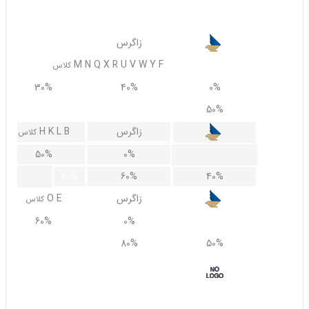
50%
50%
20%
زاگرس
M N Q X R U V W Y F
کلاس
30%
40%
0%
60%
50%
زاگرس
H K L B
کلاس
50%
0%
70%
60%
40%
زاگرس
O E
کلاس
60%
0%
90%
80%
50%
ساها
6,000,000 تا 6,500,000