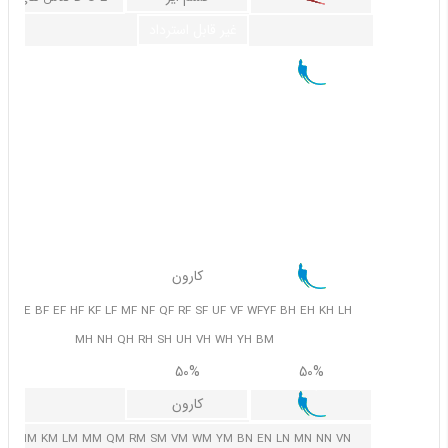
غیر قابل استرداد
کارون
 E H K L M N Q R S U V W Y BB EB HB KB LB MB NB RB UB
B WB YB BD ED HD KD LD ND QD RD UD VD WD YD BE EE
HE KE LE ME NE QE RE SE UE VE AA AB AC AD AE
65%
50%
30%
کارون
WE YE BF EF HF KF LF MF NF QF RF SF UF VF WFYF BH EH KH LH
MH NH QH RH SH UH VH WH YH BM
70%
50%
50%
کارون
EM HM KM LM MM QM RM SM VM WM YM BN EN LN MN NN VN