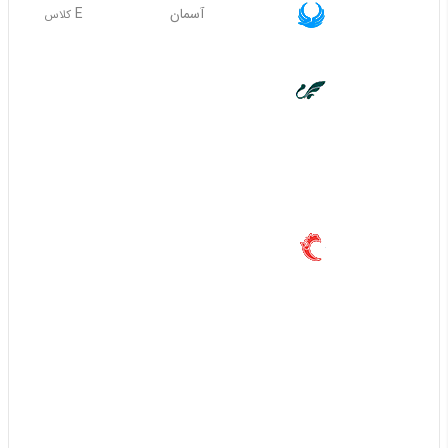
آسمان
E
کلاس
غیر قابل استرداد
ماهان
همه
کلاس های
30%
30%
60%
60%
40%
آتا
Y I S R O V
30%
20%
80%
60%
آوا ایر
همه