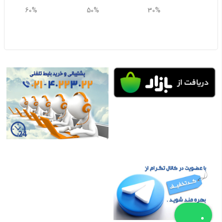
60%
50%
30%
75% نرخ بزرگسال