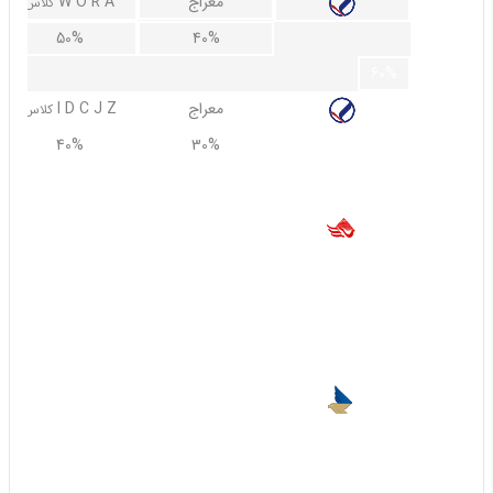
معراج
W O R A
کلاس
50%
40%
60%
معراج
I D C J Z
کلاس
40%
30%
50%
تفتان
همه ی کلاس ها
25%
15%
60%
55%
40%
زاگرس
D I Z
کلاس
30%
0%