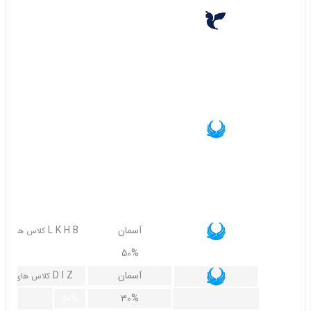
ایران ایر
L, X, N, M, K, Q, V, S, Y, I, C,J
کلاس های
60%
30%
آسمان
Y V S U R X Q N T M O
کلاس های
60%
40%
آسمان
L K H B
کلاس های
70%
50%
آسمان
D I Z
کلاس های
50%
30%