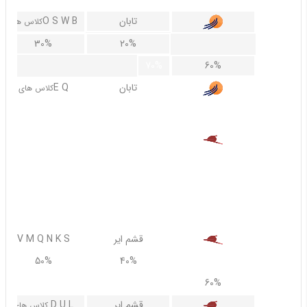
تابان
O S W B
کلاس های
30%
20%
70%
60%
تابان
E Q
کلاس های
غیر قابل استرداد
قشم ایر
A R Y
40%
30%
70%
60%
قشم ایر
V M Q N K S
50%
40%
70%
60%
قشم ایر
D U L
کلاس های