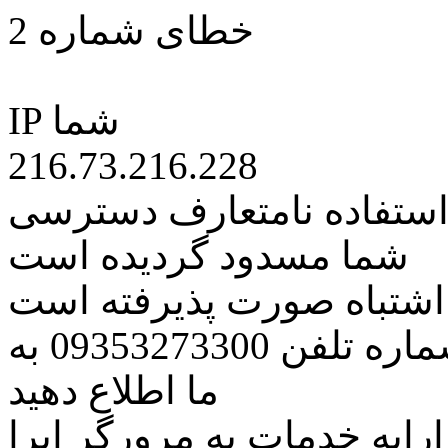
خطای شماره 2
IP شما
216.73.216.228
 استفاده نامتعارف دسترسی
شما مسدود گردیده است
ه اشتباه صورت پذیرفته است
مراتب این مسئله را از طریق شماره تلفن 09353273300 به
ما اطلاع دهید
رایه خدمات به مرورگر اپرا