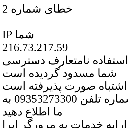
خطای شماره 2
IP شما
216.73.217.59
 استفاده نامتعارف دسترسی
شما مسدود گردیده است
ه اشتباه صورت پذیرفته است
مراتب این مسئله را از طریق شماره تلفن 09353273300 به
ما اطلاع دهید
رایه خدمات به مرورگر اپرا