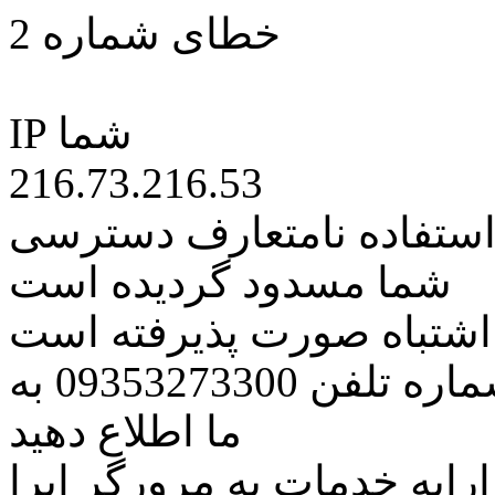
خطای شماره 2
IP شما
216.73.216.53
 استفاده نامتعارف دسترسی
شما مسدود گردیده است
ه اشتباه صورت پذیرفته است
مراتب این مسئله را از طریق شماره تلفن 09353273300 به
ما اطلاع دهید
رایه خدمات به مرورگر اپرا