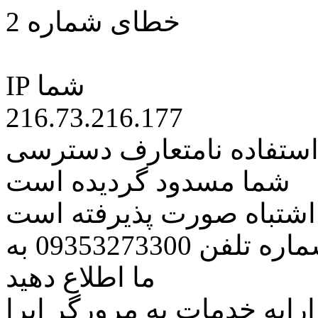
خطای شماره 2
IP شما
216.73.216.177
 استفاده نامتعارف دسترسی
شما مسدود گردیده است
ه اشتباه صورت پذیرفته است
مراتب این مسئله را از طریق شماره تلفن 09353273300 به
ما اطلاع دهید
رایه خدمات به مرورگر اپرا