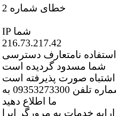
خطای شماره 2
IP شما
216.73.217.42
 استفاده نامتعارف دسترسی
شما مسدود گردیده است
ه اشتباه صورت پذیرفته است
مراتب این مسئله را از طریق شماره تلفن 09353273300 به
ما اطلاع دهید
رایه خدمات به مرورگر اپرا