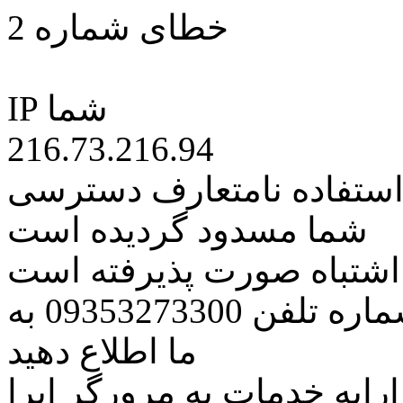
خطای شماره 2
IP شما
216.73.216.94
 استفاده نامتعارف دسترسی
شما مسدود گردیده است
ه اشتباه صورت پذیرفته است
مراتب این مسئله را از طریق شماره تلفن 09353273300 به
ما اطلاع دهید
رایه خدمات به مرورگر اپرا