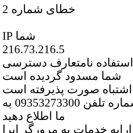
خطای شماره 2
IP شما
216.73.216.5
 استفاده نامتعارف دسترسی
شما مسدود گردیده است
ه اشتباه صورت پذیرفته است
مراتب این مسئله را از طریق شماره تلفن 09353273300 به
ما اطلاع دهید
رایه خدمات به مرورگر اپرا